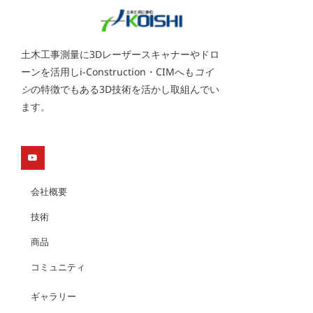
土木工事測量に3Dレーザースキャナーやドロ
ーンを活用しi-Construction・CIMへも
コイ
シ
の特徴でもある3D技術を活かし取組んでい
ます。
Y
o
u
t
u
会社概要
b
e
技術
商品
コミュニティ
ギャラリー