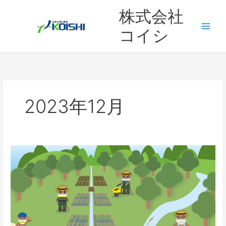
内
株式会社
容
を
コイシ
ス
キ
ッ
プ
2023年12月
冬
季
休
暇
(2023)
の
お