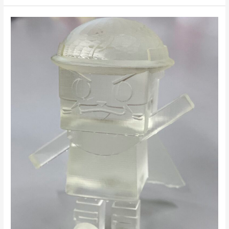
「モ
ノ
づ
く
り
フ
ェ
ア
2025」
～
つ
く
る
を
つ
く
る
現
場