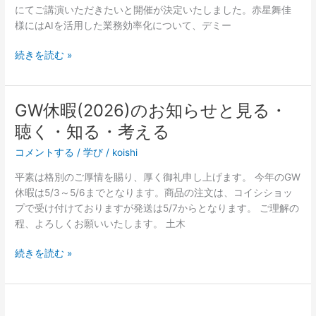
にてご講演いただきたいと開催が決定いたしました。赤星舞佳
様にはAIを活用した業務効率化について、デミー
続きを読む »
GW休暇(2026)のお知らせと見る・
GW
休
聴く・知る・考える
暇
コメントする
/
学び
/
koishi
(2026)
の
平素は格別のご厚情を賜り、厚く御礼申し上げます。 今年のGW
お
休暇は5/3～5/6までとなります。商品の注文は、コイシショッ
知
プで受け付けておりますが発送は5/7からとなります。 ご理解の
ら
程、よろしくお願いいたします。 土木
せ
と
続きを読む »
見
る・
聴
慰
く・