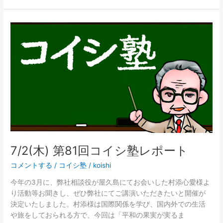
7/2(木)
第
81
回
コ
イ
シ
塾
レ
ポ
ー
ト
7/2(木) 第81回コイシ塾レポート
コメントする
/
コイシ塾
/
koishi
今年の3月に、弊社相談役が屋久島にてお会いした村添心愛様よ
り活動等お聞きし、ぜひ弊社にてご講演いただきたいと開催が
決定いたしました。村添様は国際関係を学び、国内外での生活
や旅をしておられる方で、今回は「平和の果実が実るま