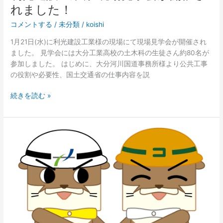
れ
れました！
ま
コメントする
/
未分類
/
koishi
し
た！
1月21日(水)に利光建設工業様の現場にて現場見学会が開催され
ました。 見学会には大分工業高校の土木科の生徒さん約80名が
参加しました。 はじめに、大分河川国道事務所様より公共工事
の役割や必要性、国土交通省の仕事内容を説
続きを読む »
冬
季
休
暇
(2025)
の
お
知
ら