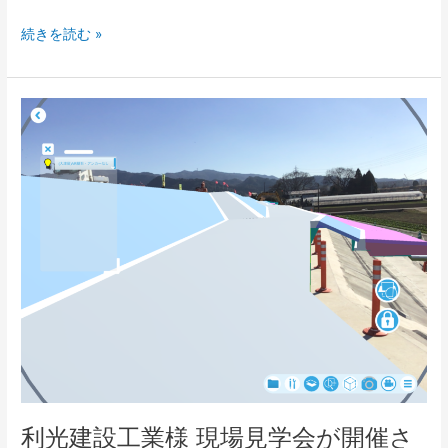
続きを読む »
利
光
建
設
工
業
様
現
場
見
学
会
が
開
催
利光建設工業様 現場見学会が開催さ
さ