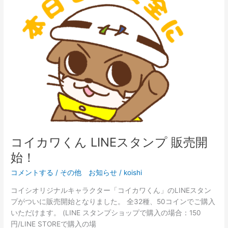
ワ
く
ん
LINE
ス
タ
ン
プ
販
売
開
始！
コイカワくん LINEスタンプ 販売開
始！
コメントする
/
その他 お知らせ
/
koishi
コイシオリジナルキャラクター「コイカワくん」のLINEスタン
プがついに販売開始となりました。 全32種、50コインでご購入
いただけます。 (LINE スタンプショップで購入の場合：150
円/LINE STOREで購入の場