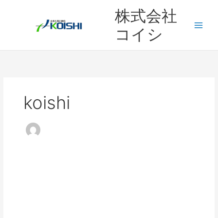
内
株式会社
容
を
コイシ
ス
キ
ッ
プ
koishi
夏
季
休
暇
(2026)