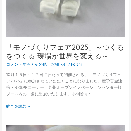
が
世
界
を
変
え
る
「モノづくりフェア2025」～つくる
～
をつくる 現場が世界を変える～
コメントする
/
その他 お知らせ
/
koishi
10月１５日～１７日にわたって開催される、「モノづくりフェ
ア2025」に参加させていただくことになりました。産学官金連
携・団体PRコーナー＿九州オープンイノベーションセンター様
ブース内の一角に出展いたします。小間番号 :
続きを読む »
夏