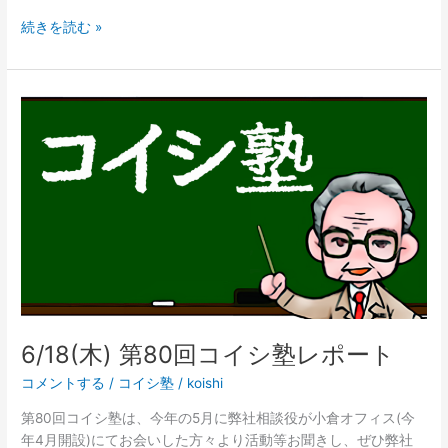
続きを読む »
6/18(木)
第
80
回
コ
イ
シ
塾
レ
ポ
ー
ト
6/18(木) 第80回コイシ塾レポート
コメントする
/
コイシ塾
/
koishi
第80回コイシ塾は、今年の5月に弊社相談役が小倉オフィス(今
年4月開設)にてお会いした方々より活動等お聞きし、ぜひ弊社