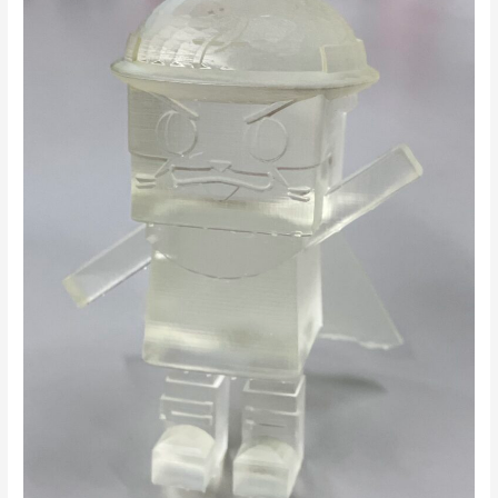
季
休
暇
(2025)
の
お
知
ら
せ