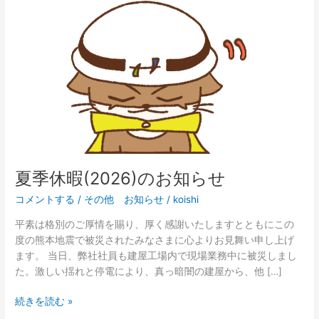
の
お
知
ら
せ
夏季休暇(2026)のお知らせ
コメントする
/
その他 お知らせ
/
koishi
平素は格別のご厚情を賜り、厚く感謝いたしますとともにこの
度の熊本地震で被災されたみなさまに心よりお見舞い申し上げ
ます。 当日、弊社社員も建屋工場内で現場業務中に被災しまし
た。激しい揺れと停電により、真っ暗闇の建屋から、他 […]
続きを読む »