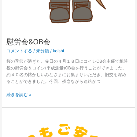
慰労会&OB会
コメントする
/
未分類
/
koishi
桜の季節が過ぎた、先日の４月１８日にコイシOB会主催で相談
役の慰労会＆コイシ(平成測量)OB会を行うことができました。
約４０名の懐かしいみなさまにお集まりいただき、旧交を深め
ることができました。今回、残念ながら連絡がつ
続きを読む »
コ
イ
カ