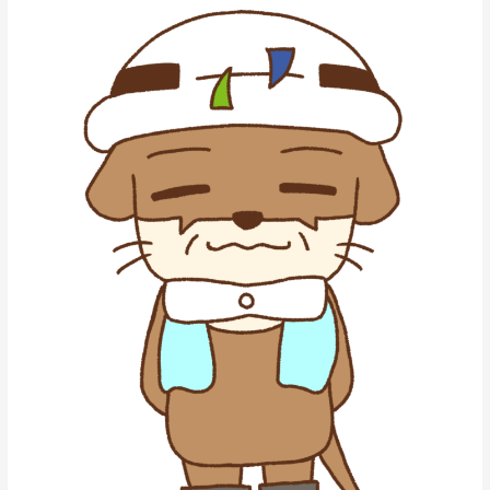
労
知
会
る・
&OB
考
会
え
る